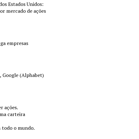
 dos Estados Unidos:
ior mercado de ações
riga empresas
, Google (Alphabet)
r ações.
ma carteira
 todo o mundo.