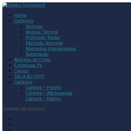
Home
Cadernos
Notícias
Análise Técnica
Profissão Trader
Mercado Nacional
Mercados Internacionais
Automação
Abertura de Conta
Estratégia 3%
Cursos
SALA AO VIVO
Carteiras
Carteira – Peretti
Carteira – Albuquerque
Carteira – Martini
Conecte-se conosco