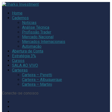
Home
Cadernos
Notícias
Análise Técnica
Profissão Trader
Mercado Nacional
Mercados Internacionais
Automação
Abertura de Conta
Estratégia 3%
Cursos
SALA AO VIVO
Carteiras
Carteira – Peretti
Carteira – Albuquerque
Carteira – Martini
Conecte-se conosco