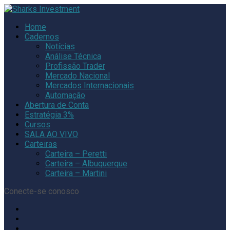
Home
Cadernos
Notícias
Análise Técnica
Profissão Trader
Mercado Nacional
Mercados Internacionais
Automação
Abertura de Conta
Estratégia 3%
Cursos
SALA AO VIVO
Carteiras
Carteira – Peretti
Carteira – Albuquerque
Carteira – Martini
Conecte-se conosco