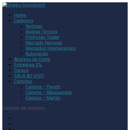
Home
Cadernos
Notícias
Análise Técnica
Profissão Trader
Mercado Nacional
Mercados Internacionais
Automação
Abertura de Conta
Estratégia 3%
Cursos
SALA AO VIVO
Carteiras
Carteira – Peretti
Carteira – Albuquerque
Carteira – Martini
Conecte-se conosco