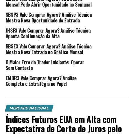
como um todo.
Mensal Pode Abrir Oportunidade no Semanal
SBSP3 Vale Comprar Agora? Análise Técnica
1. Fundamentos Financeiros da
Mostra Nova Oportunidade de Entrada
Microsoft
JHSF3 Vale Comprar Agora? Análise Técnica
Aponta Continuação da Alta
A solidez dos fundamentos financeiros tem sido um dos
BBSE3 Vale Comprar Agora? Análise Técnica
principais motores do crescimento da Microsoft. A
Mostra Nova Entrada no Gráfico Mensal
empresa apresenta consistência em seus resultados,
O Maior Erro do Trader Iniciante: Operar
demonstrando estabilidade e potencial de expansão
Sem Contexto
mesmo em cenários econômicos desafiadores. Segundo a
EMBR3 Vale Comprar Agora? Análise
análise disponível em
Análise de Ações
, a Microsoft vem
Completa e Estratégia no Papel
apresentando:
Receitas Crescentes:
Com um crescimento
contínuo nos últimos trimestres, refletindo a
MERCADO NACIONAL
diversificação de produtos e serviços.
Índices Futuros EUA em Alta com
Expectativa de Corte de Juros pelo
Lucros Sólidos:
Margens de lucro robustas que
evidenciam uma gestão eficiente dos custos.