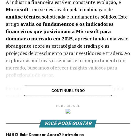
A indústria financeira está em constante evolução, e
Microsoft
tem se destacado pela combinação de
análise técnica
sofisticada e fundamentos sólidos. Este
artigo
avalia os fundamentos e os indicadores
financeiros que posicionam a Microsoft para
dominar o mercado em 2025
, apresentando uma visão
abrangente sobre as estratégias de trading e as
projeções de crescimento para investidores e traders. Ao
explorar as métricas essenciais e o comportamento do
mercado, buscamos oferecer insights valiosos para
profissionais do setor.
Em um mundo pós-pandêmico e marcado pela rápida
CONTINUE LENDO
transformação digital, as decisões de investimento
passam a ser cada vez mais fundamentadas em dados e
PUBLICIDADE
análises precisas. Este conteúdo é voltado para
executivos e traders com experiência, oferecendo uma
VOCÊ PODE GOSTAR
abordagem prática e detalhada sobre as oportunidades e
desafios que se desenham para a Microsoft e o mercado
EMBJ3 Vale Comprar Agora? Entrada no