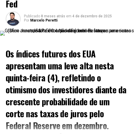
Fed
Investimentos em Inovação:
Destinação de
recursos para áreas estratégicas como nuvem
Publicado
8 meses atrás
em
4 de dezembro de 2025
Por
Marcelo Peretti
(cloud) e inteligência artificial.
Gestão Estratégica:
Decisões corporativas que
alinham o crescimento sustentável ao cenário
global.
Os
índices futuros dos EUA
Além disso, dados financeiros extraídos de fontes como
apresentam uma leve alta nesta
Investing.com reforçam a competência da empresa na
administração dos seus recursos, valorizando os
quinta-feira (4), refletindo o
indicadores
que impactam diretamente a
análise
e a
otimismo dos investidores diante da
perspectiva de crescimento
.
crescente probabilidade de um
2. Indicadores Técnicos e
corte nas taxas de juros
pelo
Ferramentas de Análise
Federal Reserve
em dezembro.
Para os traders profissionais, compreender os