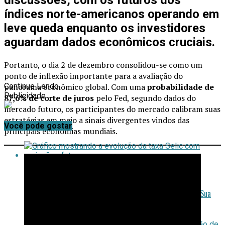
índices norte-americanos operando em
leve queda enquanto os investidores
aguardam dados econômicos cruciais.
Portanto, o dia 2 de dezembro consolidou-se como um
ponto de inflexão importante para a avaliação do
panorama econômico global. Com uma
probabilidade de
Continue Lendo
Publicidade
87,6% de corte de juros
pelo Fed, segundo dados do
mercado futuro, os participantes do mercado calibram suas
estratégias em meio a sinais divergentes vindos das
Você pode gostar
principais economias mundiais.
Selic em 15%: Projeções do Mercado e Como Posicionar Sua
Carteira para o Ciclo de Afrouxamento