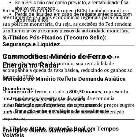
Se a Selic não cair como previsto, a rentabilidade fica
abaixo do mercado
Então, o Banco Central Europeu (BCE) também monitora
Perda de liquidez em caso de resgate antecipado com
atentamente os dados econômicos regionais para calibrar
juros mais altos
sua política monetária. Ou seja, as decisões do Fed tendem
a influenciar os próximos passos da autoridade monetária
europeia.
2. Títulos Pós-Fixados (Tesouro Selic):
Segurança e Liquidez
Commodities: Minério de Ferro e
O Tesouro Selic continua sendo a melhor opção para
reserva de emergência. Contudo, sua rentabilidade
Energia no Radar
acompanha a queda da taxa básica, reduzindo os ganhos ao
longo de 2026.
Mercado de Minério Reflete Demanda Asiática
Quando usar:
O
minério de ferro
, cotado a
800,50 iuanes
, representa
um termômetro importante da saúde da economia
Manutenção de liquidez imediata
industrial chinesa. Portanto, esse patamar de preços sugere
Proteção para objetivos de curto prazo
uma demanda estável, embora sem sinais de aceleração
Transição entre estratégias de investimento
expressiva.
3. Títulos IPCA+: Proteção Real em Tempos
Energia e Outras Matérias-Primas
Voláteis