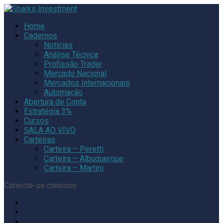
Home
Cadernos
Notícias
Análise Técnica
Profissão Trader
Mercado Nacional
Mercados Internacionais
Automação
Abertura de Conta
Estratégia 3%
Cursos
SALA AO VIVO
Carteiras
Carteira – Peretti
Carteira – Albuquerque
Carteira – Martini
Conecte-se conosco