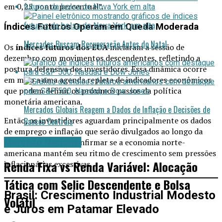
em 0,25 ponto percentual”.
Índices Futuros Operam em Queda Moderada
Mercados Buscam Recuperação Antes do Natal
Os
índices futuros dos EUA
iniciaram a sessão de
dezembro com movimentos descendentes, refletindo a
postura defensiva dos investidores. Essa dinâmica ocorre
em meio a uma agenda repleta de indicadores econômicos
que podem definir os próximos passos da política
monetária americana.
Mercados Globais Reagem a Dados de Inflação e Decisões de
Então, os investidores aguardam principalmente os dados
Bancos Centrais
de emprego e inflação que serão divulgados ao longo da
semana, buscando confirmar se a economia norte-
Mercado Nacional
americana mantém seu ritmo de crescimento sem pressões
Renda Fixa vs Renda Variável: Alocação
inflacionárias excessivas.
Tática com Selic Descendente e Bolsa
Brasil: Crescimento Industrial Modesto
Volátil
e Juros em Patamar Elevado