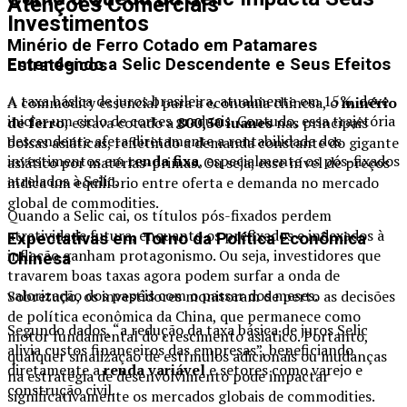
Atenções Comerciais
Investimentos
Minério de Ferro Cotado em Patamares
Entendendo a Selic Descendente e Seus Efeitos
Estratégicos
A taxa básica de juros brasileira, atualmente em 15%, deve
A commodity essencial para a economia chinesa, o
minério
iniciar um ciclo de cortes graduais. Contudo, essa trajetória
de ferro
, estava cotado a
800,50 iuanes
nas principais
descendente afeta diretamente a rentabilidade dos
bolsas asiáticas, refletindo a demanda constante do gigante
investimentos em
renda fixa
, especialmente os pós-fixados
asiático por matérias-primas. Ou seja, esse nível de preços
atrelados à Selic.
indica um equilíbrio entre oferta e demanda no mercado
global de commodities.
Quando a Selic cai, os títulos pós-fixados perdem
atratividade futura, enquanto os prefixados e indexados à
Expectativas em Torno da Política Econômica
inflação ganham protagonismo. Ou seja, investidores que
Chinesa
travarem boas taxas agora podem surfar a onda de
valorização dos papéis com o passar dos meses.
Sobretudo, os investidores monitoram de perto as decisões
de política econômica da China, que permanece como
Segundo dados, “a redução da taxa básica de juros Selic
motor fundamental do crescimento asiático. Portanto,
alivia custos financeiros das empresas”, beneficiando
qualquer sinalização de estímulos adicionais ou mudanças
diretamente a
renda variável
e setores como varejo e
na estratégia de desenvolvimento pode impactar
construção civil.
significativamente os mercados globais de commodities.