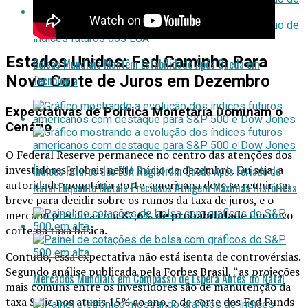
Estados Unidos: Fed Caminha Para
Bolsas Mundiais Mantêm Estabilidade Após Queda em
Novo Corte de Juros em Dezembro
Tecnologia
Expectativas de Política Monetária Dominam o
Cenário
O Federal Reserve permanece no centro das atenções dos
investidores globais neste início de dezembro. Ou seja, a
Índices Futuros dos EUA Registram Queda Após Feriado de
autoridade monetária norte-americana deve se reunir em
Natal Enquanto Metais Preciosos Atingem Máximas Históricas
breve para decidir sobre os rumos da taxa de juros, e o
mercado precifica com
87,6% de probabilidade
um novo
corte na taxa básica.
Contudo, essa expectativa não está isenta de controvérsias.
Segundo análise publicada pela Forbes Brasil, “as projeções
Mercados Mundiais em Compasso de Espera Antes do Natal
mais comuns entre os investidores são de manutenção da
taxa Selic nos atuais 15% ao ano, e de corte dos Fed Funds