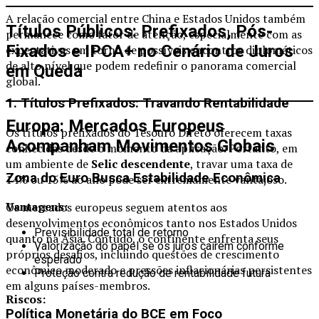
A relação comercial entre China e Estados Unidos também
Títulos Públicos: Prefixados, Pós-
permanece como fator de atenção, especialmente com as
Fixados e IPCA+ no Cenário de Juros
expectativas em torno de possíveis encontros diplomáticos
de alto nível que podem redefinir o panorama comercial
em Queda
global.
1. Títulos Prefixados: Travando Rentabilidade
Europa: Mercados Europeus
Os títulos prefixados do Tesouro Direto oferecem taxas
Acompanham Movimentos Globais
conhecidas desde o momento da aplicação. Portanto, em
um ambiente de
Selic descendente
, travar uma taxa de
Zona do Euro Busca Estabilidade Econômica
14% ou 15% ao ano pode ser extremamente vantajoso.
Vantagens:
Os mercados europeus seguem atentos aos
desenvolvimentos econômicos tanto nos Estados Unidos
Previsibilidade total de retorno
quanto na Ásia. Contudo, o continente enfrenta seus
Valorização do papel se os juros caírem conforme
próprios desafios, incluindo questões de crescimento
esperado
econômico moderado e pressões inflacionárias persistentes
Proteção contra redução de rentabilidade futura
em alguns países-membros.
Riscos:
Política Monetária do BCE em Foco