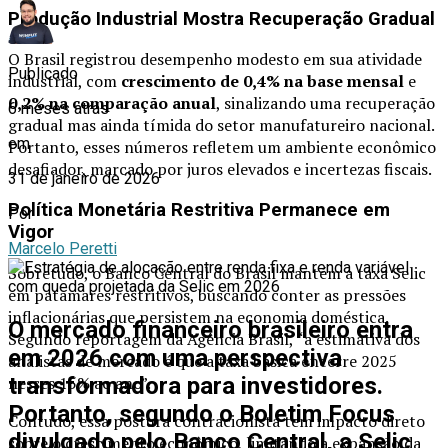
Produção Industrial Mostra Recuperação Gradual
O Brasil registrou desempenho modesto em sua atividade
Publicado
industrial, com
crescimento de 0,4% na base mensal
e
0,2% na comparação anual
, sinalizando uma recuperação
6 meses atrás
gradual mas ainda tímida do setor manufatureiro nacional.
em
Portanto, esses números refletem um ambiente econômico
desafiador, marcado por juros elevados e incertezas fiscais.
31 de janeiro de 2026
Política Monetária Restritiva Permanece em
Por
Vigor
Marcelo Peretti
Sobretudo, o Banco Central do Brasil mantém a taxa Selic
em patamares restritivos, buscando conter as pressões
inflacionárias que persistem na economia doméstica.
O mercado financeiro brasileiro entra
Segundo reportagem da Agência Brasil, “a estimativa dos
em 2026 com uma perspectiva
analistas de mercado é que a taxa básica encerre 2025
nesses 15% ao ano”.
transformadora para investidores.
Portanto, segundo o Boletim Focus
Contudo, essa postura contracionista tem impacto direto
divulgado pelo Banco Central, a
Selic
sobre o crescimento econômico, limitando a expansão da