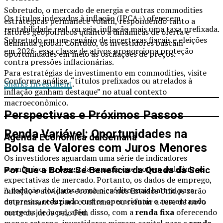
Sobretudo, o mercado de energia e outras commodities
Os títulos indexados à inflação (IPCA+) oferecem
estratégicas permanece volátil, respondendo tanto a
rentabilidade real, ou seja, inflação mais uma taxa prefixada.
fatores geopolíticos quanto a dinâmicas de oferta e
Sobretudo em um cenário de incertezas fiscais e eleições
demanda global. Contudo, os investidores buscam
em 2026, essa classe de ativos proporciona proteção
oportunidades em meio às oscilações de preços.
contra pressões inflacionárias.
Para estratégias de investimento em commodities, visite
Conforme análise, “títulos prefixados ou atrelados à
Sharks Investment
.
inflação ganham destaque” no atual contexto
macroeconômico.
Perspectivas e Próximos Passos
Renda Variável: Oportunidades na
Agenda Econômica da Semana
Bolsa de Valores com Juros Menores
Os investidores aguardam uma série de indicadores
econômicos ao longo da semana que podem redefinir as
Por Que a Bolsa Se Beneficia da Queda da Selic
expectativas de mercado. Portanto, os dados de emprego,
A redução dos juros torna o crédito mais barato para
inflação e atividade econômica nos Estados Unidos serão
empresas, reduzindo custos operacionais e aumentando
determinantes para confirmar ou refutar a tese de novo
margens de lucro, além disso, com a
renda fixa
oferecendo
corte de juros pelo Fed.