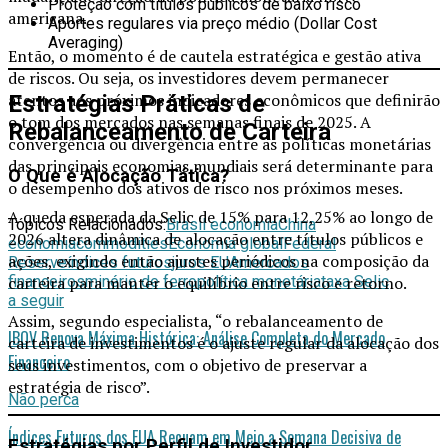
Proteção com títulos públicos de baixo risco
americana.
Aportes regulares via preço médio (Dollar Cost
Averaging)
Então, o momento é de cautela estratégica e gestão ativa
de riscos. Ou seja, os investidores devem permanecer
atentos aos próximos indicadores econômicos que definirão
Estratégias Práticas de
o tom dos mercados nas semanas finais de 2025. A
Rebalanceamento de Carteira
convergência ou divergência entre as políticas monetárias
das principais economias mundiais será determinante para
O Que é Alocação Tática?
o desempenho dos ativos de risco nos próximos meses.
A queda esperada da Selic de 15% para 12,25% ao longo de
Tópicos Relacionados:
Brasil economia
China
2026 altera dinâmica de alocação entre títulos públicos e
economia
commodities
Economia global
Federal
ações, exigindo então ajustes periódicos na composição da
Reserve
índices futuros
juros EUA
mercados
financeiros
minério de ferro
política monetária
taxa Selic
carteira para manter o equilíbrio entre risco e retorno.
a seguir
Assim, segundo especialista, “o rebalanceamento de
IBOV Renova Máxima Histórica: Análise Completa do Mercado
carteira de investimentos é o ajuste regular da alocação dos
Financeiro
seus investimentos, com o objetivo de preservar a
estratégia de risco”.
Não perca
Índices Futuros dos EUA Recuam em Meio a Semana Decisiva de
Estratégias por Perfil de Investidor