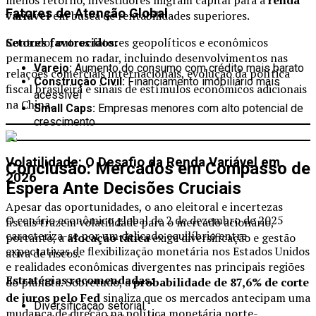
menos retorno, investidores migram capital para a
renda
Fatores de Atenção Global
variável
em busca de rentabilidades superiores.
Contudo, outros fatores geopolíticos e econômicos
Setores favorecidos:
permanecem no radar, incluindo desenvolvimentos nas
Varejo:
Aumento do consumo com crédito mais barato
relações comerciais internacionais, evolução da política
Construção Civil:
Financiamento imobiliário mais
fiscal brasileira e sinais de estímulos econômicos adicionais
acessível
na China.
Small Caps:
Empresas menores com alto potencial de
crescimento
Volatilidade: O Desafio da Renda Variável em
Conclusão: Mercados em Compasso de
2026
Espera Ante Decisões Cruciais
Apesar das oportunidades, o ano eleitoral e incertezas
O cenário econômico global de 2 de dezembro de 2025
fiscais trazem volatilidade para o mercado acionário,
caracteriza-se por um delicado equilíbrio entre
portanto, a
alocação tática
exige diversificação e gestão
expectativas de flexibilização monetária nos Estados Unidos
ativa de riscos.
e realidades econômicas divergentes nas principais regiões
Estratégias recomendadas:
do planeta. Sobretudo, a
probabilidade de 87,6% de corte
de juros pelo Fed
sinaliza que os mercados antecipam uma
Diversificação setorial
mudança de direção na política monetária norte-