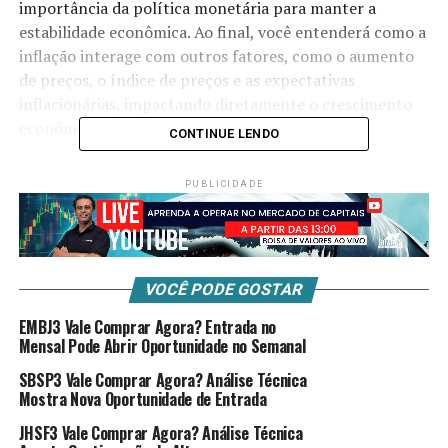
importância da política monetária para manter a
estabilidade econômica. Ao final, você entenderá como a
inflação interage com outros fatores, como o aumento
de preços, o índice de preços e as expectativas
inflacionárias, impactando diretamente o crescimento
econômico.
CONTINUE LENDO
Além disso, este conteúdo oferece insights valiosos
PUBLICIDADE
tanto para estudantes de economia quanto para
profissionais que buscam compreender melhor esse
fenômeno e suas implicações práticas.
VOCÊ PODE GOSTAR
EMBJ3 Vale Comprar Agora? Entrada no
Mensal Pode Abrir Oportunidade no Semanal
1. Causas e Mecanismos da Inflação
SBSP3 Vale Comprar Agora? Análise Técnica
Mostra Nova Oportunidade de Entrada
1.1. Causas da Inflação
JHSF3 Vale Comprar Agora? Análise Técnica