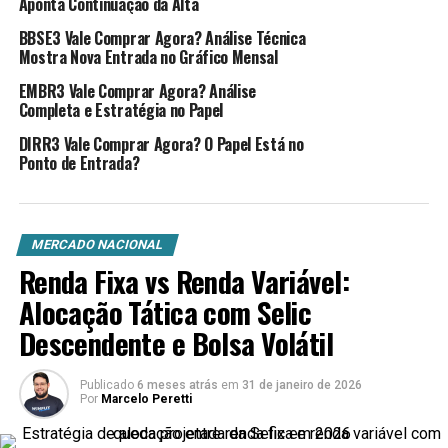
Aponta Continuação da Alta
Existem diversos fatores que podem desencadear a
inflação:
BBSE3 Vale Comprar Agora? Análise Técnica
Mostra Nova Entrada no Gráfico Mensal
Demanda Excedente: Quando a demanda por
EMBR3 Vale Comprar Agora? Análise
produtos e serviços supera a oferta disponível, os
Completa e Estratégia no Papel
preços tendem a aumentar. Essa situação,
DIRR3 Vale Comprar Agora? O Papel Está no
conhecida como “inflação de demanda”, é comum
Ponto de Entrada?
em períodos de crescimento econômico
acelerado.
Custo de Produção Elevado: O aumento nos
MERCADO NACIONAL
custos de fatores essenciais como energia,
Renda Fixa vs Renda Variável:
matéria-prima e mão de obra pode ser repassado
Alocação Tática com Selic
aos preços finais dos produtos, originando a
Descendente e Bolsa Volátil
chamada “inflação de custos”.
Política Monetária Expansionista: Em tempos de
Publicado
6 meses atrás
em
31 de janeiro de 2026
Por
Marcelo Peretti
crises econômicas, os governos podem adotar
políticas monetárias expansionistas, injetando