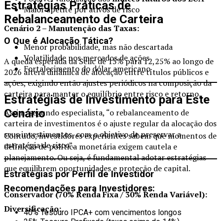
Estratégias Práticas de
Maior apetite por ativos de risco
Rebalanceamento de Carteira
Cenário 2 – Manutenção das Taxas:
O Que é Alocação Tática?
Menor probabilidade, mas não descartada
Volatilidade nos mercados de ações
A queda esperada da Selic de 15% para 12,25% ao longo de
Fortalecimento do dólar americano
2026 altera dinâmica de alocação entre títulos públicos e
ações, exigindo então ajustes periódicos na composição da
carteira para manter o equilíbrio entre risco e retorno.
Estratégias de Investimento para Este
Cenário
Assim, segundo especialista, “o rebalanceamento de
carteira de investimentos é o ajuste regular da alocação dos
seus investimentos, com o objetivo de preservar a
Contudo, investidores experientes sabem que momentos de
estratégia de risco”.
definição de política monetária exigem cautela e
planejamento. Ou seja, é fundamental adotar estratégias
que equilibrem oportunidades e proteção de capital.
Estratégias por Perfil de Investidor
Recomendações para Investidores:
Conservador (70% Renda Fixa / 30% Renda Variável):
Diversificação:
40% Tesouro IPCA+ com vencimentos longos