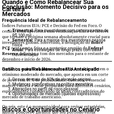
Quando e Como Rebalancear Sua
Conclusão: Momento Decisivo para os
Carteira
Mercados
Frequência Ideal de Rebalanceamento
Índices Futuros EUA: PCE e Decisão do Fed em Foco. O
Trimestral:
Para investidores com carteiras acima de
cenário atual apresenta uma combinação única de fatores
R$ 100 mil
que tornam a próxima semana absolutamente crucial para
Semestral:
Para a maioria dos investidores pessoa
investidores globais. Sobretudo, a divulgação do
índice
física
PCE
nesta sexta-feira e a posterior reunião do
Federal
Anual:
Para estratégias de longo prazo com baixa
Reserve
definirão o tom dos mercados para o restante de
movimentação
dezembro e início de 2026.
Portanto, os
índices futuros dos EUA
em alta refletem o
Gatilhos para Rebalanceamento Antecipado
otimismo moderado do mercado, que aposta em um corte
Desvio de mais de 10% da alocação original
de juros com 87% de probabilidade. Contudo, é essencial
Mudanças significativas na política monetária
manter cautela e estar preparado para diferentes cenários,
Alterações no perfil de risco pessoal
especialmente considerando os sinais contraditórios do
Oportunidades de mercado (quedas expressivas)
mercado de trabalho americano.
Ou seja, este é o momento ideal para revisar estratégias,
Riscos e Oportunidades no Cenário
ajustar posições e garantir que seu portfólio esteja