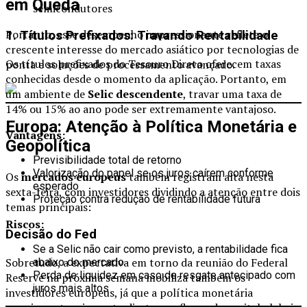
em Queda
semicondutores
Portanto, esse desempenho impressionante reflete o
1. Títulos Prefixados: Travando Rentabilidade
crescente interesse do mercado asiático por tecnologias de
Os títulos prefixados do Tesouro Direto oferecem taxas
ponta e soluções de processamento avançado.
conhecidas desde o momento da aplicação. Portanto, em
um ambiente de
Selic descendente
, travar uma taxa de
14% ou 15% ao ano pode ser extremamente vantajoso.
Europa: Atenção à Política Monetária e
Vantagens:
Geopolítica
Previsibilidade total de retorno
Valorização do papel se os juros caírem conforme
Os
mercados europeus
também registram alta nesta
esperado
sexta-feira, com investidores dividindo a atenção entre dois
Proteção contra redução de rentabilidade futura
temas principais:
Riscos:
Decisão do Fed
Se a Selic não cair como previsto, a rentabilidade fica
Sobretudo, a expectativa em torno da reunião do Federal
abaixo do mercado
Perda de liquidez em caso de resgate antecipado com
Reserve na próxima semana mobiliza também os
juros mais altos
investidores europeus, já que a política monetária