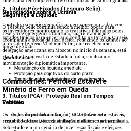
americana tem impacto direto nos fluxos de capital globais.
2. Títulos Pós-Fixados (Tesouro Selic):
Negociações sobre a Ucrânia
Segurança e Liquidez
Contudo, o cenário geopolítico permanece no radar, com
O Tesouro Selic continua sendo a melhor opção para
os investidores monitorando as tratativas lideradas pelos
reserva de emergência. Contudo, sua rentabilidade
Estados Unidos para encerrar o conflito na Ucrânia. Ou seja,
acompanha a queda da taxa básica, reduzindo os ganhos ao
o presidente russo Vladimir Putin, que recebeu uma
longo de 2026.
delegação americana em Moscou no início da semana, está
atualmente em visita de Estado à Índia, sinalizando
Quando usar:
movimentação diplomática importante.
Manutenção de liquidez imediata
Proteção para objetivos de curto prazo
Transição entre estratégias de investimento
Commodities: Petróleo Estável e
Minério de Ferro em Queda
3. Títulos IPCA+: Proteção Real em Tempos
Voláteis
Petróleo
Os títulos indexados à inflação (IPCA+) oferecem
Os preços do
petróleo
mantêm-se praticamente estáveis,
rentabilidade real, ou seja, inflação mais uma taxa prefixada.
enquanto os investidores avaliam dois fatores principais:
Sobretudo em um cenário de incertezas fiscais e eleições