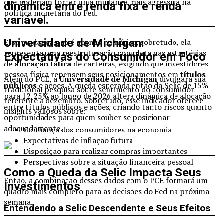
que poderiam forçar uma mudança mais agressiva na
dinâmica entre
renda fixa
e
renda
política monetária do Fed.
variável
.
Universidade de Michigan:
Essa mudança não é apenas numérica, sobretudo, ela
representa uma reestruturação completa nas estratégias
Expectativas do Consumidor em Foco
de
alocação tática
de carteiras, exigindo que investidores
pessoa física repensem seus posicionamentos em
títulos
Além do PCE, a
Universidade de Michigan
divulgará sua
públicos
e ações. A queda esperada então da Selic de 15%
tradicional pesquisa sobre sentimento do consumidor
para 12,25% ao longo de 2026 altera dinâmica de alocação
referente a dezembro. Sobretudo, esse indicador oferece
entre títulos públicos e ações, criando tanto riscos quanto
insights valiosos sobre:
oportunidades para quem souber se posicionar
adequadamente.
Confiança dos consumidores na economia
Expectativas de inflação futura
Disposição para realizar compras importantes
Perspectivas sobre a situação financeira pessoal
Como a Queda da Selic Impacta Seus
Então, a combinação desses dados com o PCE formará um
Investimentos
quadro mais completo para as decisões do Fed na próxima
semana.
Entendendo a Selic Descendente e Seus Efeitos