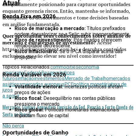
Atual
adequadamente posicionado para capturar oportunidades
enquanto gerencia riscos. Então, mantenha-se informado,
Renda Fixa em 2026
acompanhe os desdobramentos e tome decisões baseadas
em análise fundamentada.
Risco de marcação a mercado:
Títulos prefixados
podem desvalorizar se a Selic subir inesperadamente
Quer aprofundar seus conhecimentos sobre análise de
Risco de reinvestimento:
Pós-fixados oferecem
mercado e estratégias de investimento?
Acesse
rentabilidade decrescente
https://sharksinvestment.com.br/ e descubra conteúdos
Risco inflacionário:
Se o IPCA disparar acima das
exclusivos que vão elevar seu nível como investidor!
projeções
Tópicos Relacionados:
commodities
economia
americana
Federal Reserve
índices
Renda Variável em 2026
futuros
inflação
investimentos
Mercado de Trabalho
mercados
asiáticos
mercados europeus
PCE
política monetária
taxa de
Volatilidade eleitoral:
Incertezas políticas afetam
juros
preços de ações
a seguir
Risco fiscal:
Desequilíbrio nas contas públicas
pressiona o mercado
Mercados Globais Aguardam Decisão do Fed. Reação a Forte Queda de
Risco global:
Políticas monetárias internacionais
Sexta no Brasil.
impactam fluxo de capital
Não perca
Oportunidades de Ganho