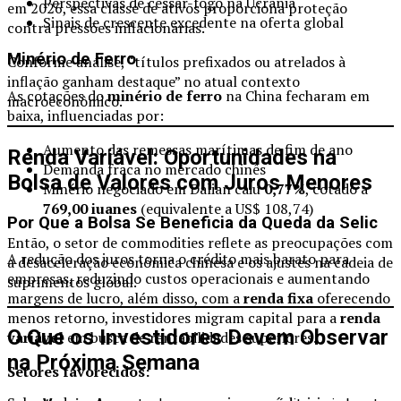
Perspectivas de cessar-fogo na Ucrânia
em 2026, essa classe de ativos proporciona proteção
Sinais de crescente excedente na oferta global
contra pressões inflacionárias.
Minério de Ferro
Conforme análise, “títulos prefixados ou atrelados à
inflação ganham destaque” no atual contexto
As cotações do
minério de ferro
na China fecharam em
macroeconômico.
baixa, influenciadas por:
Aumento das remessas marítimas de fim de ano
Renda Variável: Oportunidades na
Demanda fraca no mercado chinês
Bolsa de Valores com Juros Menores
Minério negociado em Dalian caiu
0,77%
, cotado a
769,00 iuanes
(equivalente a US$ 108,74)
Por Que a Bolsa Se Beneficia da Queda da Selic
Então, o setor de commodities reflete as preocupações com
A redução dos juros torna o crédito mais barato para
a desaceleração econômica chinesa e os ajustes na cadeia de
empresas, reduzindo custos operacionais e aumentando
suprimentos global.
margens de lucro, além disso, com a
renda fixa
oferecendo
menos retorno, investidores migram capital para a
renda
O Que os Investidores Devem Observar
variável
em busca de rentabilidades superiores.
na Próxima Semana
Setores favorecidos: