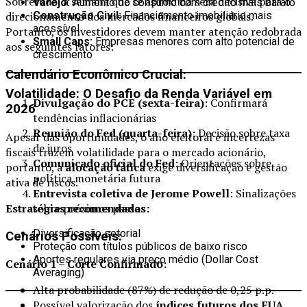
Sobretudo, a semana que se aproxima será decisiva para o
Varejo:
Aumento do consumo com crédito mais barato
Construção Civil:
Financiamento imobiliário mais
direcionamento dos mercados financeiros globais.
acessível
Portanto, os investidores devem manter atenção redobrada
Small Caps:
Empresas menores com alto potencial de
aos seguintes fatores:
crescimento
Calendário Econômico Crucial:
Volatilidade: O Desafio da Renda Variável em
Divulgação do PCE (sexta-feira)
: Confirmará
2026
tendências inflacionárias
Reunião do Fed (quarta-feira)
: Decisão sobre taxa
Apesar das oportunidades, o ano eleitoral e incertezas
de juros
fiscais trazem volatilidade para o mercado acionário,
Comunicado oficial do Fed
: Orientações sobre
portanto, a
alocação tática
exige diversificação e gestão
política monetária futura
ativa de riscos.
Entrevista coletiva de Jerome Powell
: Sinalizações
Estratégias recomendadas:
sobre próximos passos
Diversificação setorial
Cenários Possíveis:
Proteção com títulos públicos de baixo risco
Aportes regulares via preço médio (Dollar Cost
Cenário 1 – Corte Confirmado:
Averaging)
Alta probabilidade (87%) de redução de 0,25 p.p.
Possível valorização dos
índices futuros dos EUA