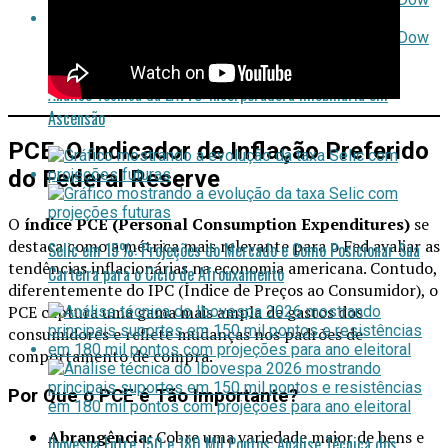
Análise Técnica da LAVV3: Incorporadora Imobiliária em
Ascensão
PCE: O Indicador de Inflação Preferido
do Federal Reserve
O
índice PCE (Personal Consumption Expenditures)
se
destaca como a métrica mais relevante para o Fed avaliar as
Selic em 15%: Projeções do Mercado e Como Posicionar Sua
tendências inflacionárias na economia americana. Contudo,
Carteira para o Ciclo de Afrouxamento
diferentemente do IPC (Índice de Preços ao Consumidor), o
PCE captura uma gama mais ampla de gastos dos
consumidores e reflete mudanças nos padrões de
comportamento de compra.
Por Que o PCE é Tão Importante?
Abrangência:
Cobre uma variedade maior de bens e
Ibovespa Entre 150 e 180 Mil Pontos: Análise Técnica dos