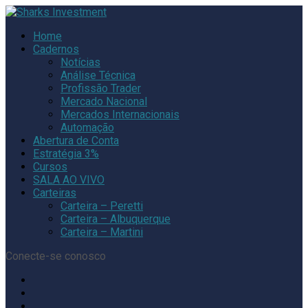
Home
Cadernos
Notícias
Análise Técnica
Profissão Trader
Mercado Nacional
Mercados Internacionais
Automação
Abertura de Conta
Estratégia 3%
Cursos
SALA AO VIVO
Carteiras
Carteira – Peretti
Carteira – Albuquerque
Carteira – Martini
Conecte-se conosco