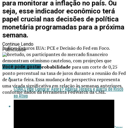
para monitorar a inflação no país. Ou
seja, esse indicador econômico terá
papel crucial nas decisões de política
monetária programadas para a próxima
semana.
Continue Lendo
Índices Futuros EUA: PCE e Decisão do Fed em Foco.
Publicidade
Sobretudo, os participantes do mercado financeiro
demonstram otimismo cauteloso, com projeções que
apontam
87% de probabilidade
para um corte de 0,25
Você pode gostar
ponto percentual na taxa de juros durante a reunião do Fed
de quarta-feira. Essa mudança de perspectiva representa
uma virada significativa em relação às semanas anteriores,
CSNA3 Vale Comprar Agora? Análise Técnica e Alerta de Risco
conforme dados da ferramenta FedWatch da CME.
no Ativo
NEOE3: Análise Técnica e Oportunidades no Setor Elétrico