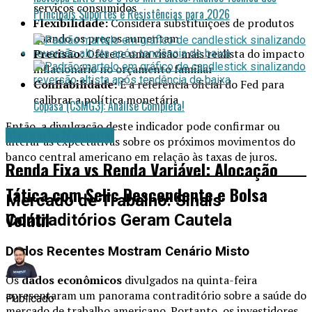
serviços consumidos
Principais Suportes e Resistências para 2026
Flexibilidade:
Considera substituições de produtos
quando os preços aumentam
Precisão:
Oferece uma visão mais realista do impacto
inflacionário no orçamento familiar
Confiabilidade:
É a referência oficial do Fed para
calibrar a política monetária
Copasa (CSMG3): Análise Completa!
Então, a divulgação deste indicador pode confirmar ou
Mercado Nacional
alterar as expectativas sobre os próximos movimentos do
banco central americano em relação às taxas de juros.
Renda Fixa vs Renda Variável: Alocação
Tática com Selic Descendente e Bolsa
Mercado de Trabalho: Sinais
Volátil
Contraditórios Geram Cautela
Dados Recentes Mostram Cenário Misto
Os
dados econômicos
divulgados na quinta-feira
apresentaram um panorama contraditório sobre a saúde do
Publicado
mercado de trabalho americano. Portanto, os investidores