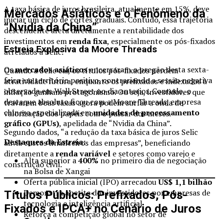
A taxa básica de juros brasileira, atualmente em 15%, deve
Mercados Asiáticos e o Fenômeno da
iniciar um ciclo de cortes graduais. Contudo, essa trajetória
“Nvidia da China”
descendente afeta diretamente a rentabilidade dos
investimentos em
renda fixa
, especialmente os pós-fixados
Estreia Explosiva da Moore Threads
atrelados à Selic.
Os
mercados asiáticos
encerraram o pregão desta sexta-
Quando a Selic cai, os títulos pós-fixados perdem
feira em território positivo, contrariando a sessão negativa
atratividade futura, enquanto os prefixados e indexados à
observada em Wall Street no dia anterior. Contudo, o
inflação ganham protagonismo. Ou seja, investidores que
destaque absoluto ficou com a Moore Threads, empresa
travarem boas taxas agora podem surfar a onda de
chinesa especializada em
unidades de processamento
valorização dos papéis com o passar dos meses.
gráfico (GPUs)
, apelidada de “Nvidia da China”.
Segundo dados, “a redução da taxa básica de juros Selic
Destaques da Estreia:
alivia custos financeiros das empresas”, beneficiando
diretamente a
renda variável
e setores como varejo e
Alta superior a
400%
no primeiro dia de negociação
construção civil.
na Bolsa de Xangai
Oferta pública inicial (IPO) arrecadou
US$ 1,1 bilhão
Demonstra apetite dos investidores por empresas de
Títulos Públicos: Prefixados, Pós-
tecnologia e inteligência artificial
Fixados e IPCA+ no Cenário de Juros
Reforça a competição global no setor de