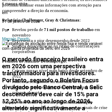
6 meses atrás
precisam analisar essas informações com atenção para
compreender a direção da economia.
em
Relatório Challenger, Gray & Christmas:
31 de janeiro de 2026
Revelou perda de
71 mil postos de trabalho
em
Por
novembro
Marcelo Peretti
Representa o pior desempenho desde 2022
Sinaliza desaceleração no ritmo de contratações
corporativas
O mercado financeiro brasileiro entra
Pedidos de Auxílio-Desemprego:
em 2026 com uma perspectiva
Caíram para o nível mais baixo desde setembro de
transformadora para investidores.
2022
Portanto, segundo o Boletim Focus
Indicam estabilidade no mercado de trabalho
divulgado pelo Banco Central, a
Selic
Reforçam a tese de desaceleração gradual, sem
colapso abrupto
descendente
deve cair de 15% para
12,25% ao ano ao longo de 2026,
Ou seja, esses dados apontam para uma
transição
controlada
do mercado de trabalho, sem os sinais de crise
alterando significativamente a