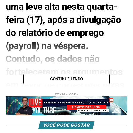
uma leve alta nesta quarta-
feira (17), após a divulgação
do relatório de emprego
(payroll) na véspera.
Contudo, os dados não
fortaleceram os argumentos
CONTINUE LENDO
em favor de cortes nas
taxas
de juros
pelo
PUBLICIDADE
Federal Reserve
(Fed), mantendo investidores
atentos aos próximos
VOCÊ PODE GOSTAR