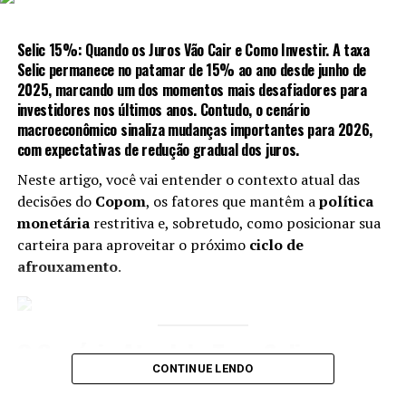
cortes nas
taxas de juros
em 2025.
Como a Queda da Selic Impacta Seus
Discursos de Autoridades do Fed
Selic 15%: Quando os Juros Vão Cair e Como Investir. A taxa
Investimentos
Selic
permanece no patamar de 15% ao ano desde junho de
Na manhã desta quarta-feira, o governador do Federal
2025, marcando um dos momentos mais desafiadores para
Entendendo a Selic Descendente e Seus
Reserve,
Christopher Waller
, e o presidente do Fed de
investidores nos últimos anos. Contudo, o cenário
Nova York,
John Williams
, farão discursos importantes.
Efeitos
macroeconômico sinaliza mudanças importantes para 2026,
Então, o mercado aguarda sinalizações sobre a trajetória
com expectativas de redução gradual dos
juros
.
futura da política monetária americana.
A taxa básica de juros brasileira, atualmente em 15%,
Neste artigo, você vai entender o contexto atual das
deve iniciar um ciclo de cortes graduais. Contudo, essa
decisões do
Copom
, os fatores que mantêm a
política
trajetória descendente afeta diretamente a
Cenário Econômico no Brasil e
monetária
restritiva e, sobretudo, como posicionar sua
rentabilidade dos investimentos em
renda fixa
,
carteira para aproveitar o próximo
ciclo de
Indicadores Relevantes
especialmente os pós-fixados atrelados à Selic.
afrouxamento
.
Quando a Selic cai, os títulos pós-fixados perdem
No Brasil, a
Fundação Getúlio Vargas (FGV)
divulgará
atratividade futura, enquanto os prefixados e indexados
a segunda prévia do
Índice Geral de Preços do
à inflação ganham protagonismo. Ou seja, investidores
Mercado (IGP-M)
, enquanto o Banco Central
O Cenário Atual da Taxa Selic em
que travarem boas taxas agora podem surfar a onda de
apresentará o fluxo cambial semanal. Contudo, o foco
CONTINUE LENDO
15%
valorização dos papéis com o passar dos meses.
dos investidores brasileiros permanece voltado para os