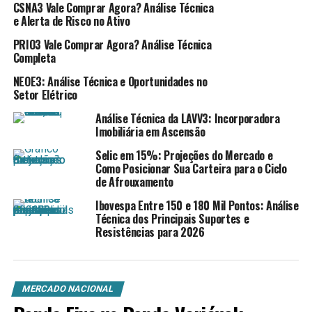
movimentos do banco central
CSNA3 Vale Comprar Agora? Análise Técnica
e Alerta de Risco no Ativo
americano.
PRIO3 Vale Comprar Agora? Análise Técnica
Completa
Portanto, o cenário atual reflete uma economia em
NEOE3: Análise Técnica e Oportunidades no
desaceleração controlada, sem sinais de
Setor Elétrico
enfraquecimento drástico que justifiquem mudanças
Análise Técnica da LAVV3: Incorporadora
imediatas na política monetária. Ou seja, o mercado
Imobiliária em Ascensão
continua em compasso de espera, aguardando novos
indicadores econômicos para definir estratégias de
Selic em 15%: Projeções do Mercado e
Como Posicionar Sua Carteira para o Ciclo
investimento.
de Afrouxamento
Ibovespa Entre 150 e 180 Mil Pontos: Análise
Técnica dos Principais Suportes e
Resistências para 2026
Payroll Decepciona
Expectativas de Cortes de Juros
MERCADO NACIONAL
O relatório de emprego divulgado na terça-feira indicou