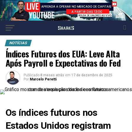
NOTÍCIAS
Índices Futuros dos EUA: Leve Alta
Após Payroll e Expectativas do Fed
Publicado
8 meses atrás
em
17 de dezembro de 2025
Por
Marcelo Peretti
Os
índices futuros
nos
Estados Unidos registram