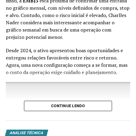
disso, a
EMBJ3
está próxima de confirmar uma entrada
no gráfico mensal, com níveis definidos de compra, stop
Indicadores-chave para análise:
e alvo. Contudo, como o risco inicial é elevado, Charlles
Nader considera mais interessante acompanhar o
RSI (Índice de Força Relativa): Identificação de
gráfico semanal em busca de uma operação com
divergências
prejuízo potencial menor.
Médias móveis exponenciais de 9, 21 e 50
períodos
Desde 2024, o ativo apresentou boas oportunidades e
entregou relações favoráveis entre risco e retorno.
Bandas de Bollinger para volatilidade
Agora, uma nova configuração começa a se formar, mas
Volume como confirmação de movimentos
o custo da operação exige cuidado e planejamento.
Padrões Gráficos Relevantes
Os padrões mais frequentes no minidólar incluem:
CONTINUE LENDO
Triângulos de consolidação
: Formações que
precedem movimentos direcionais
Ombro-cabeça-ombro
: Reversões em topos e
ANÁLISE TÉCNICA
fundos