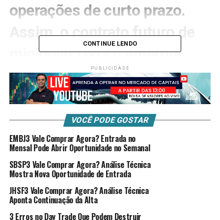
operações de curto prazo
.
Assim, o contrato futuro de
CONTINUE LENDO
minidólar (WDO) emergiu
como um dos instrumentos
PUBLICIDADE
mais ativos da B3,
oferecendo oportunidades
VOCÊ PODE GOSTAR
únicas para traders
EMBJ3 Vale Comprar Agora? Entrada no
Mensal Pode Abrir Oportunidade no Semanal
especializados em
swing-
SBSP3 Vale Comprar Agora? Análise Técnica
Mostra Nova Oportunidade de Entrada
trade
.
JHSF3 Vale Comprar Agora? Análise Técnica
Aponta Continuação da Alta
O minidólar representa 20% do valor do contrato futuro
3 Erros no Day Trade Que Podem Destruir