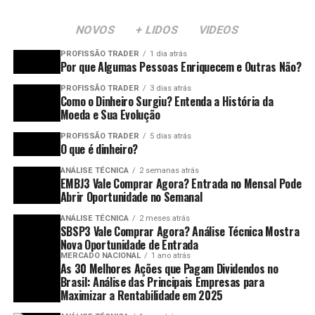
NOVOS
+ LIDOS
VIDEOS
PROFISSÃO TRADER
1 dia atrás
Por que Algumas Pessoas Enriquecem e Outras Não?
PROFISSÃO TRADER
3 dias atrás
Como o Dinheiro Surgiu? Entenda a História da
Moeda e Sua Evolução
PROFISSÃO TRADER
5 dias atrás
O que é dinheiro?
ANÁLISE TÉCNICA
2 semanas atrás
EMBJ3 Vale Comprar Agora? Entrada no Mensal Pode
Abrir Oportunidade no Semanal
ANÁLISE TÉCNICA
2 meses atrás
SBSP3 Vale Comprar Agora? Análise Técnica Mostra
Nova Oportunidade de Entrada
MERCADO NACIONAL
1 ano atrás
As 30 Melhores Ações que Pagam Dividendos no
Brasil: Análise das Principais Empresas para
Maximizar a Rentabilidade em 2025