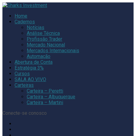
Home
Cadernos
Notícias
Análise Técnica
Profissão Trader
Mercado Nacional
Mercados Internacionais
Automação
Abertura de Conta
Estratégia 3%
Cursos
SALA AO VIVO
Carteiras
Carteira – Peretti
Carteira – Albuquerque
Carteira – Martini
Conecte-se conosco