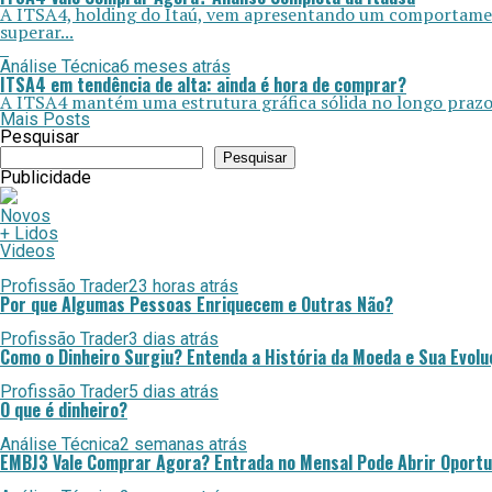
A ITSA4, holding do Itaú, vem apresentando um comportament
superar...
Análise Técnica
6 meses atrás
ITSA4 em tendência de alta: ainda é hora de comprar?
A ITSA4 mantém uma estrutura gráfica sólida no longo prazo. 
Mais Posts
Pesquisar
Pesquisar
Publicidade
Novos
+ Lidos
Videos
Profissão Trader
23 horas atrás
Por que Algumas Pessoas Enriquecem e Outras Não?
Profissão Trader
3 dias atrás
Como o Dinheiro Surgiu? Entenda a História da Moeda e Sua Evolu
Profissão Trader
5 dias atrás
O que é dinheiro?
Análise Técnica
2 semanas atrás
EMBJ3 Vale Comprar Agora? Entrada no Mensal Pode Abrir Oport