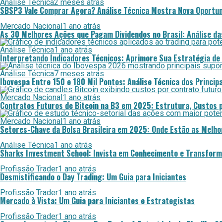
Análise Técnica
2 meses atrás
SBSP3 Vale Comprar Agora? Análise Técnica Mostra Nova Oportun
Mercado Nacional
1 ano atrás
As 30 Melhores Ações que Pagam Dividendos no Brasil: Análise d
Análise Técnica
1 ano atrás
Interpretando Indicadores Técnicos: Aprimore Sua Estratégia de
Análise Técnica
7 meses atrás
Ibovespa Entre 150 e 180 Mil Pontos: Análise Técnica dos Princi
Mercado Nacional
1 ano atrás
Contratos Futuros de Bitcoin na B3 em 2025: Estrutura, Custos 
Mercado Nacional
1 ano atrás
Setores-Chave da Bolsa Brasileira em 2025: Onde Estão as Melh
Análise Técnica
1 ano atrás
Sharks Investment School: Invista em Conhecimento e Transforme
Profissão Trader
1 ano atrás
Desmistificando o Day Trading: Um Guia para Iniciantes
Profissão Trader
1 ano atrás
Mercado à Vista: Um Guia para Iniciantes e Estrategistas
Profissão Trader
1 ano atrás