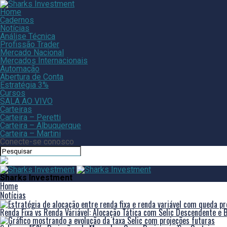
Home
Cadernos
Notícias
Análise Técnica
Profissão Trader
Mercado Nacional
Mercados Internacionais
Automação
Abertura de Conta
Estratégia 3%
Cursos
SALA AO VIVO
Carteiras
Carteira – Peretti
Carteira – Albuquerque
Carteira – Martini
Conecte-se conosco
Sharks Investment
Home
Notícias
Renda Fixa vs Renda Variável: Alocação Tática com Selic Descendente e B