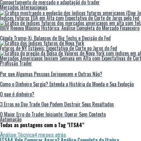
Comportamento de mercado e adaptação do trader
Mercados Internacionais
Índices Futuros EUA em Alta com Expectativa de Corte de Juros pelo Fed
IBOV Renova Máxima Histórica: Análise Completa do Mercado Financeiro
Cúpula Trump-Xi, Balanços de Big Techs e Decisão do Fed
Futuros de NY Estáveis: Expectativa de Corte no Juros do Fed
Mercados Americanos Iniciam Semana em Alta com Expectativas de Cort
Profissão Trader
Por que Algumas Pessoas Enriquecem e Outras Não?
Como o Dinheiro Surgiu? Entenda a História da Moeda e Sua Evolução
O que é dinheiro?
3 Erros no Day Trade Que Podem Destruir Seus Resultados
O Maior Erro do Trader Iniciante: Operar Sem Contexto
Automação
Todas as postagens com a Tag "ITSA4"
Análise Técnica
4 meses atrás
ITSA4 Vale Comprar Agora? Análise Completa da Itaúsa