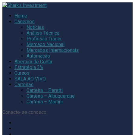
Home
Cadernos
Notícias
Análise Técnica
Profissão Trader
Mercado Nacional
Mercados Internacionais
Automação
Abertura de Conta
Estratégia 3%
Cursos
SALA AO VIVO
Carteiras
Carteira – Peretti
Carteira – Albuquerque
Carteira – Martini
Conecte-se conosco