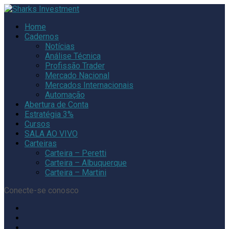
Home
Cadernos
Notícias
Análise Técnica
Profissão Trader
Mercado Nacional
Mercados Internacionais
Automação
Abertura de Conta
Estratégia 3%
Cursos
SALA AO VIVO
Carteiras
Carteira – Peretti
Carteira – Albuquerque
Carteira – Martini
Conecte-se conosco