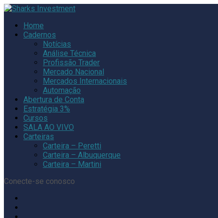
Home
Cadernos
Notícias
Análise Técnica
Profissão Trader
Mercado Nacional
Mercados Internacionais
Automação
Abertura de Conta
Estratégia 3%
Cursos
SALA AO VIVO
Carteiras
Carteira – Peretti
Carteira – Albuquerque
Carteira – Martini
Conecte-se conosco