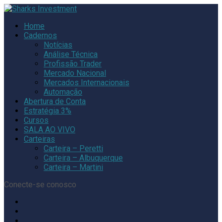
Home
Cadernos
Notícias
Análise Técnica
Profissão Trader
Mercado Nacional
Mercados Internacionais
Automação
Abertura de Conta
Estratégia 3%
Cursos
SALA AO VIVO
Carteiras
Carteira – Peretti
Carteira – Albuquerque
Carteira – Martini
Conecte-se conosco