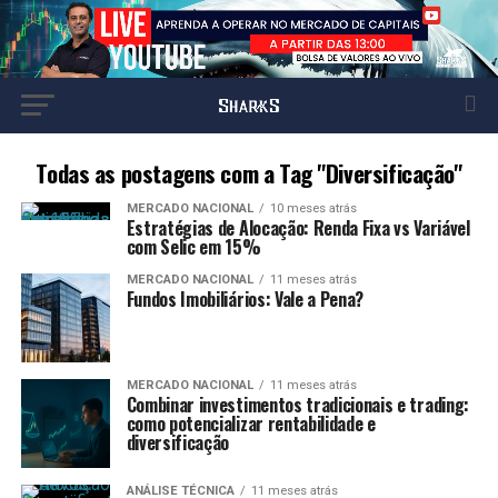
Todas as postagens com a Tag "Diversificação"
MERCADO NACIONAL
10 meses atrás
Estratégias de Alocação: Renda Fixa vs Variável
com Selic em 15%
MERCADO NACIONAL
11 meses atrás
Fundos Imobiliários: Vale a Pena?
MERCADO NACIONAL
11 meses atrás
Combinar investimentos tradicionais e trading:
como potencializar rentabilidade e
diversificação
ANÁLISE TÉCNICA
11 meses atrás