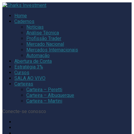
Home
Cadernos
Notícias
Análise Técnica
Profissão Trader
Mercado Nacional
Mercados Internacionais
Automação
Abertura de Conta
Estratégia 3%
Cursos
SALA AO VIVO
Carteiras
Carteira – Peretti
Carteira – Albuquerque
Carteira – Martini
Conecte-se conosco