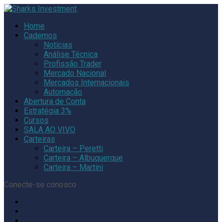
Home
Cadernos
Notícias
Análise Técnica
Profissão Trader
Mercado Nacional
Mercados Internacionais
Automação
Abertura de Conta
Estratégia 3%
Cursos
SALA AO VIVO
Carteiras
Carteira – Peretti
Carteira – Albuquerque
Carteira – Martini
Conecte-se conosco