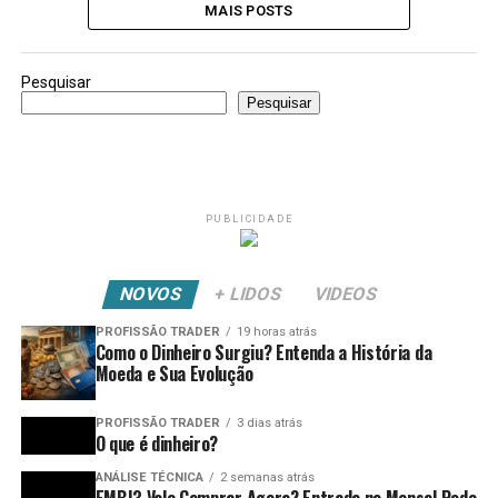
MAIS POSTS
Pesquisar
Pesquisar
PUBLICIDADE
NOVOS
+ LIDOS
VIDEOS
PROFISSÃO TRADER
19 horas atrás
Como o Dinheiro Surgiu? Entenda a História da
Moeda e Sua Evolução
PROFISSÃO TRADER
3 dias atrás
O que é dinheiro?
ANÁLISE TÉCNICA
2 semanas atrás
EMBJ3 Vale Comprar Agora? Entrada no Mensal Pode