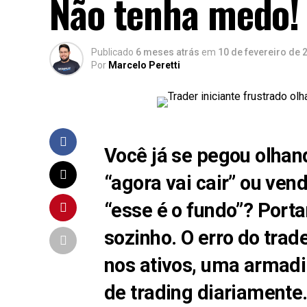
Não tenha medo! 
Publicado
6 meses atrás
em
10 de fevereiro de 
Por
Marcelo Peretti
Você já se pegou olhan
“agora vai cair” ou ve
“esse é o fundo”? Porta
sozinho.
O erro do trad
nos ativos
, uma armadi
de trading diariamente