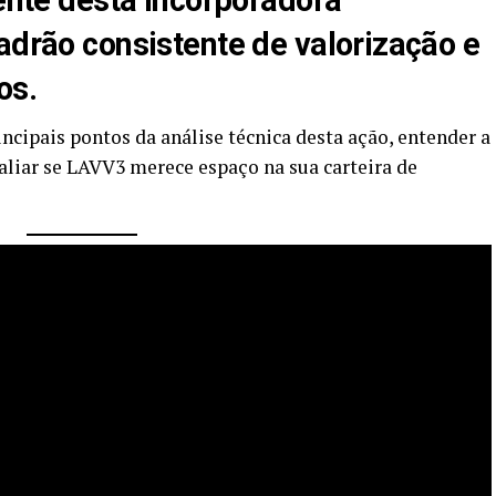
cente desta incorporadora
adrão consistente de valorização e
os.
incipais pontos da análise técnica desta ação, entender a
valiar se LAVV3 merece espaço na sua carteira de