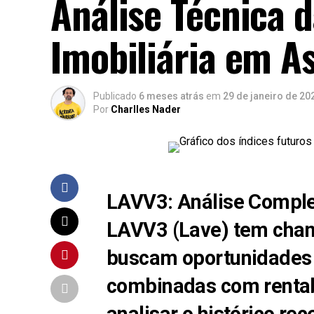
Análise Técnica 
Imobiliária em A
Publicado
6 meses atrás
em
29 de janeiro de 20
Por
Charlles Nader
LAVV3: Análise Comple
LAVV3
(Lave) tem cham
buscam
oportunidades n
combinadas com
renta