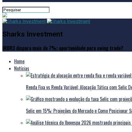
Sharks Investment
IRBR3 dispara mais de 7%: oportunidade para swing trade?
Home
Notícias
Renda Fixa vs Renda Variável: Alocação Tática com Selic D
Selic em 15%: Projeções do Mercado e Como Posicionar Su