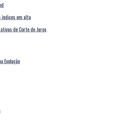
ed
tivas de Corte de Juros
ua Evolução
s