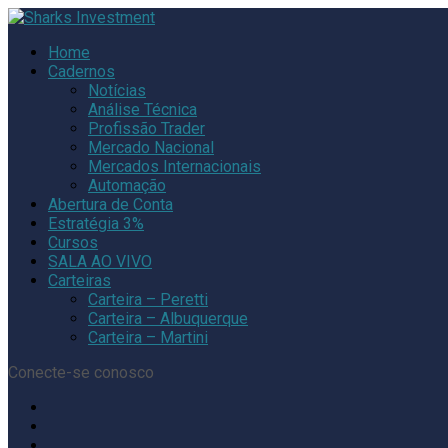
Home
Cadernos
Notícias
Análise Técnica
Profissão Trader
Mercado Nacional
Mercados Internacionais
Automação
Abertura de Conta
Estratégia 3%
Cursos
SALA AO VIVO
Carteiras
Carteira – Peretti
Carteira – Albuquerque
Carteira – Martini
Conecte-se conosco