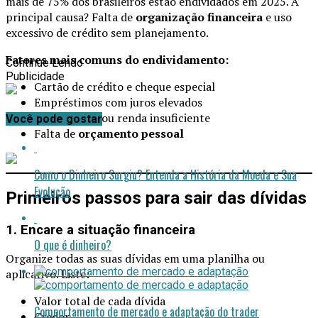
mais de 75% dos brasileiros estão endividados em 2025. A
principal causa? Falta de
organização financeira
e uso
excessivo de crédito sem planejamento.
Fatores mais comuns do endividamento:
Continue Lendo
Publicidade
Cartão de crédito e cheque especial
Empréstimos com juros elevados
Desemprego ou renda insuficiente
Você pode gostar
Falta de
orçamento pessoal
Como o Dinheiro Surgiu? Entenda a História da Moeda e Sua
Evolução
Primeiros passos para sair das dívidas
1. Encare a situação financeira
O que é dinheiro?
Organize todas as suas dívidas em uma planilha ou
aplicativo. Liste:
Valor total de cada dívida
Comportamento de mercado e adaptação do trader
Credor