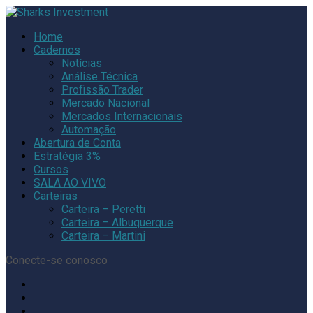
Home
Cadernos
Notícias
Análise Técnica
Profissão Trader
Mercado Nacional
Mercados Internacionais
Automação
Abertura de Conta
Estratégia 3%
Cursos
SALA AO VIVO
Carteiras
Carteira – Peretti
Carteira – Albuquerque
Carteira – Martini
Conecte-se conosco