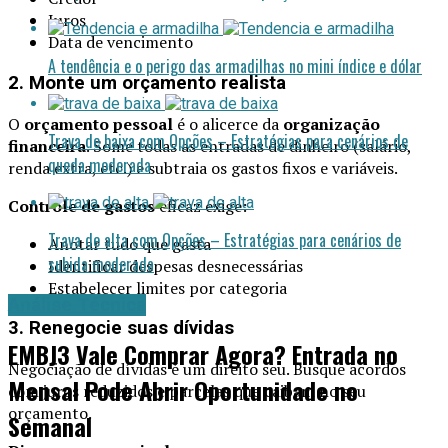
Juros
Data de vencimento
A tendência e o perigo das armadilhas no mini índice e dólar
2. Monte um orçamento realista
O
orçamento pessoal
é o alicerce da
organização
Trava de baixa com Opções – Estratégias para cenários de
financeira
. Some todas as entradas de dinheiro (salário,
queda moderada
renda extra, etc.) e subtraia os gastos fixos e variáveis.
Controle de gastos
eficaz exige:
Trava de alta com Opções – Estratégias para cenários de
Anotar tudo que gasta
subida moderada
Identificar despesas desnecessárias
Estabelecer limites por categoria
Análise Técnica
3. Renegocie suas dívidas
EMBJ3 Vale Comprar Agora? Entrada no
Negociação de dívidas é um direito seu. Busque acordos
Mensal Pode Abrir Oportunidade no
com juros reduzidos e parcelas que caibam no seu
orçamento.
Semanal