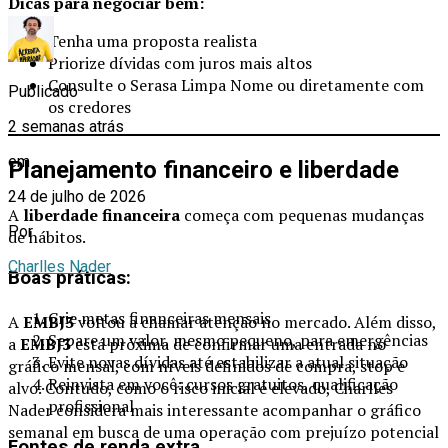
Dicas para negociar bem:
Tenha uma proposta realista
Priorize dívidas com juros mais altos
Consulte o Serasa Limpa Nome ou diretamente com
Publicado
os credores
2 semanas atrás
em
Planejamento financeiro e liberdade
24 de julho de 2026
A
liberdade financeira
começa com pequenas mudanças
Por
de hábitos.
Charlles Nader
Boas práticas:
Crie metas financeiras mensais
A
EMBJ3
voltou a chamar atenção no mercado. Além disso,
Separe um valor, mesmo pequeno, para emergências
a
EMBJ3
está próxima de confirmar uma entrada no
Evite novas dívidas até estabilizar a atual situação
gráfico mensal, com níveis definidos de compra, stop e
Reinvista em você: cursos gratuitos, qualificação
alvo. Contudo, como o risco inicial é elevado, Charlles
profissional
Nader considera mais interessante acompanhar o gráfico
semanal em busca de uma operação com prejuízo potencial
Fontes de renda extra