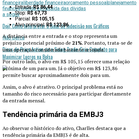
financeira
liberdade financeira
orçamento pessoal
planejamento
Entrada:
R$ 86,44
financeiro
renda extra
saída das dívidas
Stop:
R$ 67,73
a seguir
Parcial:
R$ 105,15
Alvo principal:
R$ 123,86
Doji: Como Interpretar o Sinal de Indecisão nos Gráficos
A distância entre a entrada e o stop representa um
Não perca
prejuízo potencial próximo de
21%
. Portanto, trata-se de
Dicas de Price Action para Swing Trade: Guia Completo para
uma operação considerada bastante arrojada.
Maximizar Lucros na Bolsa
Por outro lado, o alvo em R$ 105,15 oferece uma relação
próxima de um para um. Já o objetivo em R$ 123,86
permite buscar aproximadamente dois para um.
Assim, o alvo é atrativo. O principal problema está no
tamanho do risco necessário para participar diretamente
da entrada mensal.
Tendência primária da EMBJ3
Ao observar o histórico do ativo, Charlles destaca que a
tendência primária da EMBJ3 é de alta.