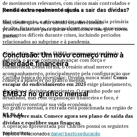
de movimentos relevantes, com riscos mais controlados e
possibilidades expressivas de lucro.
Renda extra realmente ajuda a sair das dívidas?
Historicamente, o ativo mantém uma tendência primária
Sim, desde que o valor obtido seja direcionado
de alta. Entretanto, como qualquer empresa, atravessou
prioritariamente para quitar os débitos e não gere novos
momentos difíceis durante crises, incluindo períodos
gastos.
relacionados ao subprime e à pandemia.
Ainda assim, quando a EMBJ3 assume uma tendência
Conclusão: Um novo começo rumo à
definida, o preço costuma avançar com força e
liberdade financeira
consistência. Dessa forma, o cenário atual merece
acompanhamento, principalmente pela configuração que
Cartilha básica do investidor: Dívidas nunca mais!
Como
começa a aparecer no gráfico mensal.
escapar do endividamento em 2025
exige planejamento,
disciplina e decisões conscientes. O caminho pode ser
EMBJ3 no gráfico mensal
desafiador, mas com organização financeira e foco, é
possível reconstruir sua vida econômica.
No gráfico mensal, a entrada está posicionada na região de
R$ 86,44
.
Não espere mais. Comece agora seu plano de saída das
dívidas
e equilibre suas finanças.
A operação apresentada por Charlles possui os seguintes
parâmetros:
Tópicos Relacionados:
daniel bastos
educação